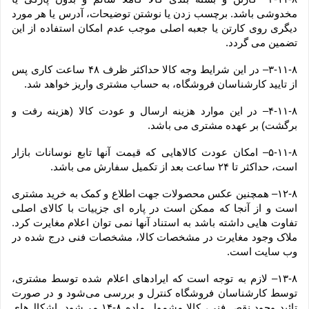
مخدوشی باشد. برچسب زدن یا نوشتن توضیحات، آدرس یا هر مورد 
دیگری روی کارتن یا جعبه اصلی موجب عدم امکان استفاده از این 
تضمین می گردد.
۳-۱۱-۸– در این شرایط وجه کالا حداکثر ظرف ۴۸ ساعت کاری پس 
از تایید کارشناسان فروشگاه، به حساب مشتری واریز خواهد شد.
۴-۱۱-۸– در این موارد هزینه ارسال و عودت کالا (هزینه رفت و 
برگشت) بر عهده مشتری می باشد.
۵-۱۱-۸– امکان عودت کالاهایی که قیمت آنها تابع نوسانات بازار 
است، حداکثر تا ۲۴ ساعت بعد از تکمیل سفارش می باشد.
۱۲-۸– همچنین عکس محصولات جهت اطلاع و کمک به خرید مشتری 
است و از آنجا که ممکن است در پاره ای جزییات با کالای اصلی 
تفاوت هایی داشته باشد به استناد آنها نمی توان اعلام مغایرت کرد. 
ملاک وجود مغایرت در مشخصات کالا، مشخصات فنی درج شده در 
وب سایت است.
۱۳-۸– لازم به توجه است که ایرادهای اعلام شده توسط مشتری، 
توسط کارشناسان فروشگاه کنترل و بررسی می‏‌شود و در صورت 
تائید وجود نقص فنی، کالا مشمول ماده ۸-۱۴ می‏‌شود. اشکال‏‌های 