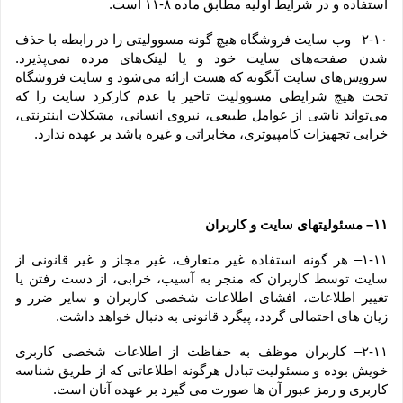
استفاده و در شرایط اولیه مطابق ماده ۸-۱۱ است.
۲-۱۰– وب ‏‌سایت فروشگاه هیچ گونه مسوولیتی را در رابطه با حذف 
شدن صفحه‏‌های سایت خود و یا لینک‏‌های مرده نمی‌‏پذیرد. 
سروﻳس‌‏های سایت آن‏گونه که هست ارائه می‏‌شود و سایت فروشگاه 
تحت هیچ شرایطی مسوولیت تاخیر یا عدم کارکرد سایت را که 
می‌تواند ناشى از عوامل طبیعى، نیروى انسانی، مشکلات اینترنتى، 
خرابی تجهیزات کامپیوترى، مخابراتى و غیره باشد بر عهده ندارد.
۱۱– مسئولیتهای سایت و کاربران
۱-۱۱– هر گونه استفاده غیر متعارف، غیر مجاز و غیر قانونی از 
سایت توسط کاربران که منجر به آسیب، خرابی، از دست رفتن یا 
تغییر اطلاعات، افشای اطلاعات شخصی کاربران و سایر ضرر و 
زیان های احتمالی گردد، پیگرد قانونی به دنبال خواهد داشت.
۲-۱۱– کاربران موظف به حفاظت از اطلاعات شخصی کاربری 
خویش بوده و مسئولیت تبادل هرگونه اطلاعاتی که از طریق شناسه 
کاربری و رمز عبور آن ها صورت می گیرد بر عهده آنان است.