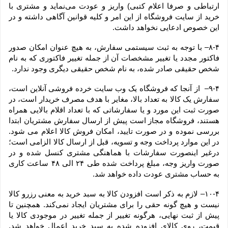
ارتباطی و صرفا اعلام کتبی) واریز و عودت می‌نماید و مشتری با 
خرید از سایت فروشگاه از این امر و کلیه قوانین آگاهی داشته و در 
این خصوص ادعایی نخواهد داشت.
۸-۴– با توجه به ثبت سیستمی سفارش، به هیچ عنوان امکان صدور 
فاکتور مجدد یا تغییر مشخصات آن از جمله تغییر فاکتوری که به نام 
شخص حقیقی صادر شده، به نام شخص حقیقی دیگری وجود ندارد.
۹-۴–  از آنجا که فروشگاه یک وب ‌سایت خرده‌ فروشی آنلاین است، 
سفارش یک کالا به تعداد بالا، مغایر با هدف مصرف خریدار است، در 
صورت ثبت این مورد و یا سفارشاتی که با تعداد اقلام بالایی همراه 
هستند، فروشگاه مجاز است پیش از ارسال سفارش مشتریان ابتدا 
بررسی نموده و در صورت تایید، امکان فروش کالا اعلام می شود. 
در این موارد پرداخت وجه و تسویه، قبل از ارسال کالا الزامی است؛ 
درغیر اینصورت سفارشات با هماهنگی مشتری کنسل شده و در 
صورت واریز وجه، مبلغ پرداخت شده طی ۲۴ الی ۴۸ ساعت کاری 
به حساب مشتری عودت داده خواهد شد.
۱۰-۴– لازم به ذکر است افزودن کالا به سبد خرید به معنی رزرو کالا 
نیست و هیچ گونه حقی را برای مشتریان ایجاد نمی‌کند. همچنین تا 
پیش از ثبت نهایی، هرگونه تغییر از جمله تغییر در موجودی کالا یا 
قیمت، روی کالای افزوده شده به سبد خرید اعمال خواهد شد. 