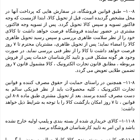
۱۰-۸– طبق قوانین فروشگاه، در سفارش هایی که پرداخت آنها در 
محل مشخص گردیده است، قبل از تحویل کالا، ابتدا لازمست که وجه 
فاکتور تسویه و سپس کالا تحویل گردد. پس از تسویه وجه فاکتور، 
مشتری در حضور نماینده فروشگاه فرصت خواهد داشت تا کالای 
خود را از نظر سلامت ظاهری بررسی و سپس رسید تحویل ظاهری 
کالا را امضاء نماید؛ پس از تحویل ظاهری، مشتریان محترم تا ۷ روز 
فرصت خواهد داشت تا کالا را از نظر فنی بررسی نماید. در صورت 
وجود هر گونه مشکل فنی و تایید کارشناسان خدمات پس از فروش 
مربوطه ، مطابق قانون تجارت الکترونیک ، کالا مشمول قانون ۷ روز 
تضمین طلایی تعویض می گردد.
۱۱-۸– همچنین در راستای حمایت از حقوق مصرف کننده و قوانین 
تجارت الکترونیک ، کلیه محصولات باید از نظر فیزیکی سالم به 
دست مصرف کننده برسند. بعد از تحویل مشتری طبق ماده ۸-۸ این 
قوانین ، تا ۷ روز امکان بازگشت کالا را با توجه به شرایط ذیل خواهد 
داشت:
۱-۱۱-۸– کالای خریداری شده از بسته بندی و پلمپ اولیه خارج نشده 
باشد و این امر به تایید کارشناسان فروشگاه برسد.
۲-۱۱-۸– کارتن و بسته بندی کالا کاملا سالم و بدون پارگی یا 