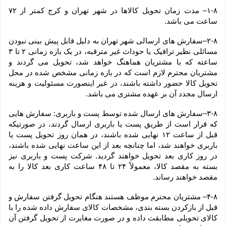
۱-۸– مدت زمان تحویل کالاها در شهر تهران و کرج کمتر از ۷۲ 
ساعت می باشد.
۲-۸–سفارش های ارسالی شهر تهران به دلیل قابل پیش بینی نبودن 
مسائلی نظیر ترافیک یا حوداث غیر مترقبه، در یک بازه زمانی ۲ تا ۳ 
ساعته که با مشتریان هماهنگ خواهد شد، تحویل می گردند و 
مشتریان محترم لازم است که در بازه زمانی مشخص شده در محل 
تحویل کالا حضور داشته باشند، در غیر اینصورت مسئولیت و هزینه 
ارسال مجدد آن بر عهده مشتری می باشد.
۳-۸–سفارش های ارسال شده توسط پست و باربری: سفارش هایی 
که قرار است از طریق پست یا باربری ارسال گردند، در صورتیکه 
قبل از ساعت ۱۲ نهایی شده باشند، در همان روز تحویل پست یا 
باربری خواهند شد، اما چنانچه بعد از این ساعت نهایی شده باشند، 
در روز کاری بعد تحویل خواهند گردید. شرکت پست و باربری نیز 
بسته به مقصد کالا، معمولاً ۲۴ تا ۴۸ ساعت کاری بعد کالا را به 
مقصد خواهند رساند.
۴-۸– مشتریان محترم موظف هستند هنگام تحویل گرفتن سفارش و 
قبل از بازکردن بسته بندی، مشخصات کالای سفارش داده شده را با 
کالای تحویلی مطابقت داده و در صورت مغایرت از تحویل گرفتن آن 