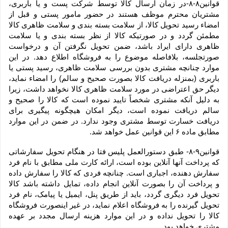
قوانین۸-۸-در زمان ارسال کالا توسط شرکت پست و یا باربری، 
مشتریان محترم موظف هستند در حضور مامور پستی و قبل از 
امضاء رسید تحویل کالا، از سلامت بسته بندی و سلامت ظاهری کالا 
مطمئن گردد و در صورتیکه کالا از نظر بسته بندی و یا سلامت 
ظاهری دارای ایراد باشد، ضمن تحویل نگرفتن آن و درخواست 
صورتجلسه، بلافاصله موضوع را به فروشگاه اطلاع دهد. در این 
موارد چنانچه مشتری بدون بررسی سلامت ظاهری، رسید پستی یا 
باربری (بمنزله دریافت کالا بصورت صحیح و سالم) را امضاء نماید، 
دیگر حق اعتراضی در مورد سلامت ظاهری کالا نخواهد داشت، زیرا 
به دلیل آنکه مشتری شخصاً تایید نموده است که کالا را صحیح و 
سالم دریافت نموده است، دیگر امکان هیچگونه پیگیری برای 
دریافت خسارت توسط مشتری وجود ندارد. در ضمن در این موارد 
مطابق ماده ۶ این قوانین عمل خواهد شد.
قوانین۹-۸- طبق دستورالعمل پلیس فتا در هنگام تحویل سفارشاتی 
که پرداخت آنها آنلاین بوده است، ارائه کارت ملی مطابق با نام فرد 
سفارش دهنده، اجباری است. چنانچه فردی که کالا را سفارش داده 
و پرداخت آن را بصورت آنلاین انجام داده، تمایل داشته باشد کالا 
تحویل فرد دیگری گردد، باید از طریق پنل، ایمیل یا پیامک، نام فرد 
تحویل گیرنده را به فروشگاه اعلام نماید، در غیر اینصورت فروشگاه 
کالا را تحویل نداده و در این موارد هزینه ارسال مجدد بر عهده 
مشتری خواهد بود.