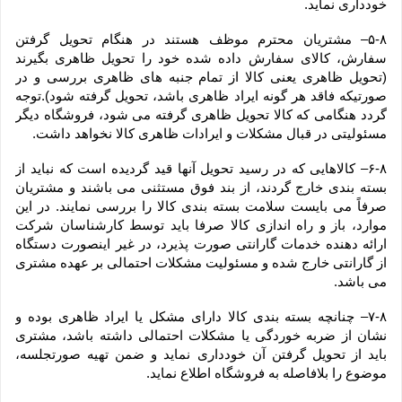
خودداری نماید.
۵-۸– مشتریان محترم موظف هستند در هنگام تحویل گرفتن 
سفارش، کالای سفارش داده شده خود را تحویل ظاهری بگیرند 
(تحویل ظاهری یعنی کالا از تمام جنبه های ظاهری بررسی و در 
صورتیکه فاقد هر گونه ایراد ظاهری باشد، تحویل گرفته شود).توجه 
گردد هنگامی که کالا تحویل ظاهری گرفته می شود، فروشگاه دیگر 
مسئولیتی در قبال مشکلات و ایرادات ظاهری کالا نخواهد داشت.
۶-۸– کالاهایی که در رسید تحویل آنها قید گردیده است که نباید از 
بسته بندی خارج گردند، از بند فوق مستثنی می باشند و مشتریان 
صرفاً می بایست سلامت بسته بندی کالا را بررسی نمایند. در این 
موارد، باز و راه اندازی کالا صرفا باید توسط کارشناسان شرکت 
ارائه دهنده خدمات گارانتی صورت پذیرد، در غیر اینصورت دستگاه 
از گارانتی خارج شده و مسئولیت مشکلات احتمالی بر عهده مشتری 
می باشد.
۷-۸– چنانچه بسته بندی کالا دارای مشکل یا ایراد ظاهری بوده و 
نشان از ضربه خوردگی یا مشکلات احتمالی داشته باشد، مشتری 
باید از تحویل گرفتن آن خودداری نماید و ضمن تهیه صورتجلسه، 
موضوع را بلافاصله به فروشگاه اطلاع نماید.