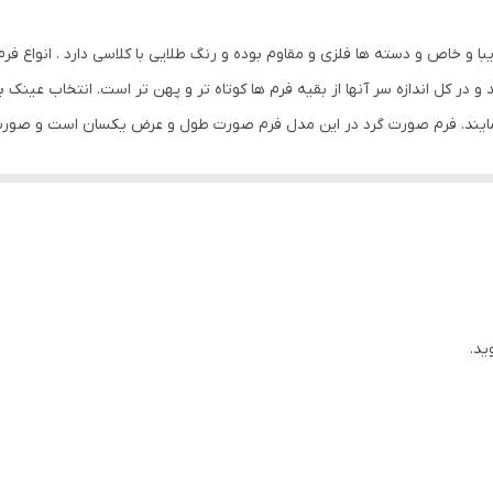
146 میلی‌متر
با و خاص و دسته ها فلزی و مقاوم بوده و رنگ طلایی با کلاسی دارد . انواع 
استفاده روزمره
 در کل اندازه سر آنها از بقیه فرم ها کوتاه تر و پهن تر است. انتخاب عینک بر
ایند. فرم صورت گرد در این مدل فرم صورت طول و عرض یکسان است و صورت ب
بیضی , قلب , مثلث , مربع
 که صورت مثلثی دارند قسمت چانه از پیشانی پهن تر و بزرگتر است و در فرم
ویفرر (Wayfarer) , مربعی
انی که دارای صورتی با فرم مثلث وارونه هستند بهتر است از مدلهای لبه تیز
فرم صورت را .دارند این افراد باید عینک هایی کمی بزرگتر از اندازه صورت خود
استاندارد , بزرگ
املا موازی هم است. برای این چهره های عینکهای گرد بسیار مناسب خواهد ب
استیل , کائوچو
ید.