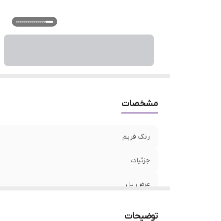
م
م
فر
فی
ج
مشخصات
رنگ فریم
جزئیات
عرض پل
عرض عدسی
توضیحات