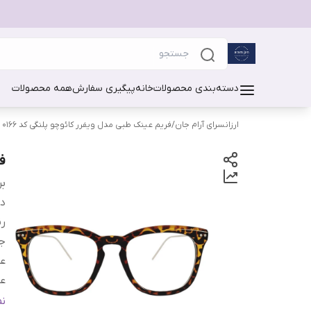
دسته‌بندی محصولات
خانه
پیگیری سفارش
همه محصولات
ارزانسرای آرام جان
/
فریم عینک طبی مدل ویفرر کائوچو پلنگی کد 0166
ف
بر
دس
رن
جز
ع
ع
ع
ن