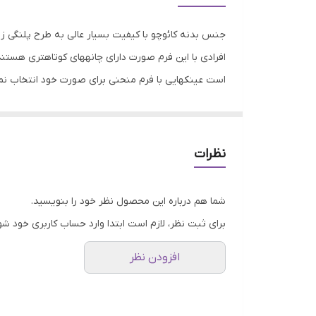
عرض فریم
جنس بدنه کائوچو با کیفیت بسیار عالی به طرح پلنگی زی
موقعیت استفاده عینک
افرادی با این فرم صورت دارای چانههای کوتاهتری هستند و
است عینکهایی با فرم منحنی برای صورت خود انتخاب نم
مناسب فرم صورت
مناسب برای این افراد هستند. فرم صورت مثلثی: کسانی
فرم فریم
عینکهای بی فریم برای اینگونه صورتها مناسب ترند و کس
آل ترین فرم صورت بیضی میباشد که بسیاری از افراد این 
فیت برای صورت
نظرات
صورتهای باریک و اغلب کشیدهای دارند و دوطرف صورت ک
جنس فریم
پایینی صورت باریک تر از قسمت مرکزی است.
شما هم درباره این محصول نظر خود را بنویسید.
برای ثبت نظر، لازم است ابتدا وارد حساب کاربری خود شو
افزودن نظر