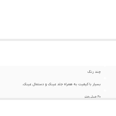
وقعیت استفاده عینک
:
استفاده روزمره
ناسب فرم صورت
:
بیضی , قلب , مثلث , مربع
م فریم
:
ویفرر (Wayfarer) , مربعی
ت برای صورت
:
استاندارد , بزرگ
نس فریم
:
استیل , کائوچو
چند رنگ
بسیار با کیفیت به همراه جلد عینک و دستمال عینک.
20 میلی‌متر
56 میلی‌متر