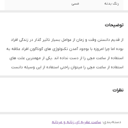
رنگ بدنه
مسی
رنگ بند
قهوه ای
توضیحات
جنس بدنه
استیل , فلز
از قدیم دانستن وقت و زمان از عوامل بسیار تاثیر گذار در زندگی افراد
رنگ صفحه
قهوه‌ای
بوده اما چرا امروزه با بوجود آمدن تکنولوژی های گوناگون افراد علاقه به
نوع قفل بند
سگکی ساده
استفاده از ساعت مچی را از دست نداده اند .یکی از مهمترین علت های
استفاده از ساعت مچی را میتوان راحتی استفاده از این وسیله دانست
جنس بند
چرم
.تلفن همراه یکی از ابزارهای پر کاربرد و پر مصرف در بین افراد گوناگون
ضخامت بدنه
8 میلی‌متر
است که ساعت و زمان و حتی مکان شما را هم به دقت نمایش میدهد ،
نظرات
اما برای فرد کمی دشوار میشود که به طور مداوم گوشی خود را از جیبش
عرض قاب
42 میلی‌متر
بیرون بیاورد و از زمان مطلع شود، بنابراین همراه داشتن یک ساعت مچی
منبع انرژی
باتری
برای او به نوعی دقدقه تبدیل میگردد .این ساعت داراری فرم واندازه
دسته‌بندی
:
ساعت عقربه ای زنانه و مردانه
مناسب و جذاب میباشد و عدسی ساعت ضخیم و زیبا است.
تکنولوژی ساخت
الکترونیکی (کوارتز)