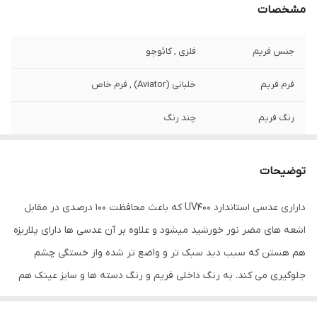
مشخصات
جنس فریم
فلزی , کائوچو
فرم فریم
خلبانی (Aviator) , فرم خاص
رنگ فریم
چند رنگ
عرض فریم
145 میلی‌متر
توضیحات
عرض عدسی
55 میلی‌متر
داراری عدسی استاندارد UV400 که باعث محافظت 100 درصدی در مقابل
عرض پل
20 میلی‌متر
اشعه های مضر نور خورشید میشود و علاوه بر آن عدسی ها دارای پلاریزه
رنگ عدسی
صورتی
هم هستن که سبب دید سبک تر و واضع تر شده واز خستگی چشم
جلوگیری می کند. به رنگ داخلی فریم و رنگ دسته ها و سایز عینک هم
مناسب فرم صورت
بیضی , گرد , مثلث , مربع
دقت فرمایید. و با خرید این کالا ما به شما اشانتیون جلد عینک و دستمال