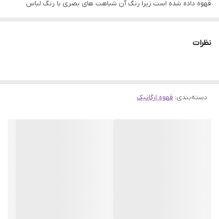
قهوه داده شده است زیرا رنگ آن شباهت های بصری با رنگ لباس
کاپوچینی دارد که توسط راهبان در قرن شانزدهم پوشیده می‌شد. در واقع
کاپوچینو مانند بسیاری دیگر از نوشیدنی‌های قهوه محبوب ما، بر پایه
نظرات
اسپرسو است. به صورت استاندارد این نوشیدنی 180 میلی‌لیتر بوده و
شامل 25 میلی‌لیتر اسپرسو، 85 میلی‌لیتر شیر و الباقی کف شیر بخار زده
شده می‌باشد. در واقع کاپوچینو به همین سادگی و خوشمزگی است به
دسته‌بندی
:
قهوه ارگانیک
صورت فوری آماده می شود و مواردی مثل، شکر، پودر شکلات، دارچین و
غیره مواردی هستند که به صورت دلخواه به این نوشیدنی اضافه
می‌شوند. در ضمن این محصول دارای شیرینی کم (رژیمی) است و اگر
مایل بودید میتوانید با کمی شکر اضافه میل کنید.