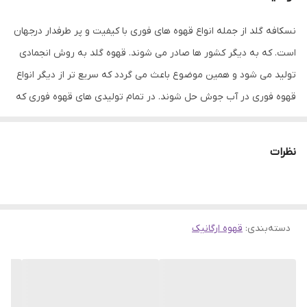
نسکافه گلد از جمله انواع قهوه های فوری با کیفیت و پر طرفدار درجهان
است. که به دیگر کشور ها صادر می شوند. قهوه گلد به روش انجمادی
تولید می شود و همین موضوع باعث می گردد که سریع تر از دیگر انواع
قهوه فوری در آب جوش حل شوند. در تمام تولیدی های قهوه فوری که
در سراسر دنیا وجود دارند برای تهیه این محصول پس از آن که عصاره
دانه های قهوه گرفته شد، آن را به یکی از دو روش پاششی حرارتی و
نظرات
انجمادی خشک می کنند. قهوه فوری که به روش انجمادی تولید می
شود، به قهوه گلد معروف است و قهوه ای که به روش پاششی حرارتی
تولید می شود، قهوه کلاسیک نامیده می شود قهوه فوری گلد یا به
دسته‌بندی
:
قهوه ارگانیک
اصطلاح رایج مردم نسکافه گلد هم نام دارد. قهوه های فوری چنان که از
نامشان برمی آید به سرعت در آب گرم یا سرد و یا شیر حل شده و تبدیل
به یک نوشیدنی دلچسب می گردد. علاوه بر سهولت و سرعت آماده سازی
، قابلیت نگهداری طولانی مدت ، میزان بالای کافئین و خوش طعم کردن