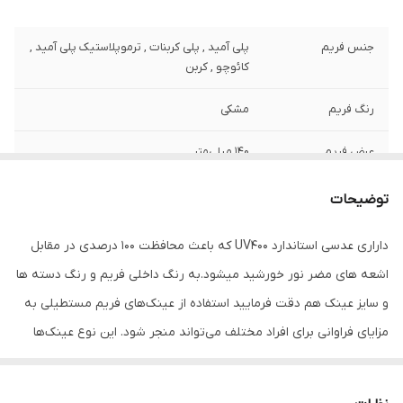
جنس فریم
پلی آمید , پلی کربنات , ترموپلاستیک پلی آمید ,
کائوچو , کربن
رنگ فریم
مشکی
عرض فریم
140 میلی‌متر
عرض عدسی
60 میلی‌متر
توضیحات
عرض پل
17 میلی‌متر
داراری عدسی استاندارد UV400 که باعث محافظت 100 درصدی در مقابل
اشعه های مضر نور خورشید میشود.به رنگ داخلی فریم و رنگ دسته ها
رنگ عدسی
دودی
و سایز عینک هم دقت فرمایید استفاده از عینک‌های فریم مستطیلی به
ویژگی‌های عدسی
سایه روشن (Gradient)
مزایای فراوانی برای افراد مختلف می‌تواند منجر شود. این نوع عینک‌ها
همچنین به شکل‌دهی به چهره و افزایش زیبایی کمک می‌کند. عینک‌های
مناسب فرم صورت
بیضی , قلب , گرد
فریم مستطیلی معمولاً به صورت‌های مختلفی به چهره انسان