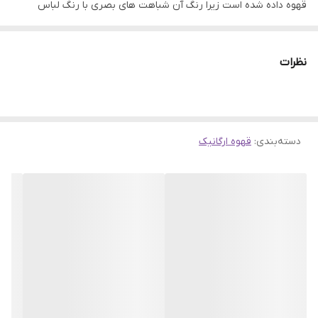
قهوه داده شده است زیرا رنگ آن شباهت های بصری با رنگ لباس
کاپوچینی دارد که توسط راهبان در قرن شانزدهم پوشیده می‌شد. در واقع
کاپوچینو مانند بسیاری دیگر از نوشیدنی‌های قهوه محبوب ما، بر پایه
نظرات
اسپرسو است. به صورت استاندارد این نوشیدنی 180 میلی‌لیتر بوده و
شامل 25 میلی‌لیتر اسپرسو، 85 میلی‌لیتر شیر و الباقی کف شیر بخار زده
شده می‌باشد. در واقع کاپوچینو به همین سادگی و خوشمزگی است به
دسته‌بندی
:
قهوه ارگانیک
صورت فوری آماده می شود و مواردی مثل، شکر، پودر شکلات، دارچین و
غیره مواردی هستند که به صورت دلخواه به این نوشیدنی اضافه
می‌شوند. در ضمن این محصول دارای شیرینی کم (رژیمی) است و اگر
مایل بودید میتوانید با کمی شکر اضافه میل کنید.