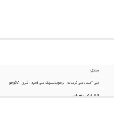
ت برای صورت
:
استاندارد
رض فریم
:
140 میلی‌متر
رض عدسی
:
60 میلی‌متر
رض پل
:
18 میلی‌متر
وقعیت
آب و هوای آفتابی , استفاده روزمره , اسکی , تنیس , دوی
تفاده عینک
:
رانندگی , ساحل , شکار , کوهنوردی , گلف
ب کنندگی اشعه ماوراء بنفش (UV)
:
UV 400
یژگی‌های عدسی
:
پلاریزه
ع عینک آفتابی زنانه
:
عینک آفتابی زنانه
مشکی
پلی آمید , پلی کربنات , ترموپلاستیک پلی آمید , فلزی , کائوچو
فرم خاص , مربعی
سفید