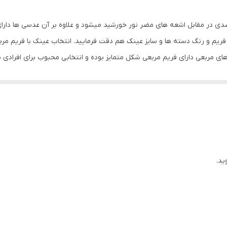
بیضی , قلب , گرد
ی عدسی استاندارد UV400 که باعث محافظت 100 درصدی در مقابل اشعه های مضر نور خورشید میشود و علاوه 
استاندارد
ریم و رنگ دسته ها و سایز عینک هم دقت فرمایید. انتخاب عینک با فریم مر
 مربعی دارای فریم مربعی شکل متمایز بوده و انتخابی محبوب برای افرادی م
140 میلی‌متر
قایسه با فریم‌های مستطیلی، عینک‌های فریم مربعی ارتفاع بیشتری دارند و به 
60 میلی‌متر
 خاص خود سفارشی کنید. همچنین این نوع عینک یکی از مدل‌های عینک است که 
عی برای شما مناسب نیستند، یا اینکه با صورت‌های گرد همخوانی ندارند. اما جو
18 میلی‌متر
عالی هستند. با این حال، اگر این ویژگی‌ها با فرم صورت شما مطابقت ندارد، دل
آب و هوای آفتابی , استفاده روزمره , اسکی , تنیس , دویدن , رانندگی
UV 400
ید.
پلاریزه
عینک آفتابی زنانه