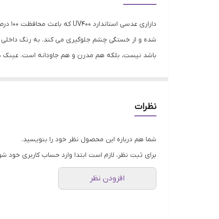
مناسب فرم صورت
دارار
فیت برای صورت
شده و از خستگی چشم جلوگیری می کند. به رنگ داخلی ف
باشد نیست، بلکه هم مدرن و هم جاودانه است. عینک های
عرض فریم
و در عین حال با عینک خود حرفی برای گفتن دارند. در م
عرض عدسی
آنها را با رنگ های مختلف لنز برای مطابقت با استایل
و هیچ‌وقت از مد نمی‌افتد. شاید فکر کنید عینک‌های مرب
عرض پل
نظرات
و چانه‌ای گردتر دارید، عینک‌های فریم مربعی برای شما 
موقعیت استفاده عینک
باشند.
شما هم درباره این محصول نظر خود را بنویسید.
جذب کنندگی اشعه ماوراء بنفش (UV)
برای ثبت نظر، لازم است ابتدا وارد حساب کاربری خود شو
ویژگی‌های عدسی
افزودن نظر
نوع عینک آفتابی زنانه