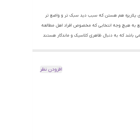
بر آن عدسی ها دارای پلاریزه هم هستن که سبب دید سبک تر و واضع تر
بع به هیچ وجه انتخابی که مخصوص افراد اهل مطالعه
ی باشد که به دنبال ظاهری کلاسیک و ماندگار هستند
تعادل نیمه بالایی صورت شما کمک می‌کنند. می توانید
برای سه نوع مختلف صورت بسیار زیبا به نظر می‌رسد
اب کاملا مثبت است! اگر پیشانی پهن‌تر، گونه‌های پرتر
افزودن نظر
یلی بر این نیست که عینک‌های مربعی مناسب شما نمی
 , ساحل , شکار , کوهنوردی , گلف