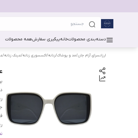
دسته‌بندی محصولات
خانه
پیگیری سفارش
همه محصولات
ارزانسرای آرام جان
/
مد و پوشاک
/
زنانه
/
اکسسوری زنانه
/
عینک زنانه
/
عی
عی
بر
دس
ر
ج
فر
رن
م
ن