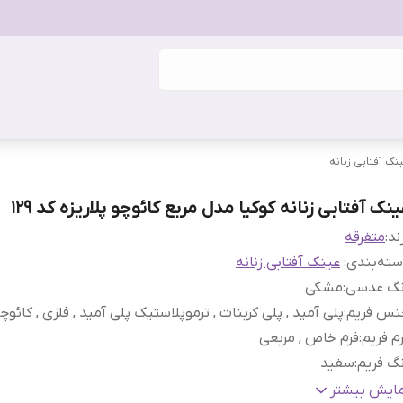
نک آفتابی زنانه
نک آفتابی زنانه کوکیا مدل مربع کائوچو پلاریزه کد 129
ند:
متفرقه
ته‌بندی
:
عینک آفتابی زنانه
نگ عدسی
:
مشکی
نس فریم
:
پلی آمید , پلی کربنات , ترموپلاستیک پلی آمید , فلزی , کائوچ
م فریم
:
فرم خاص , مربعی
گ فریم
:
سفید
ناسب فرم صورت
:
بیضی , قلب , گرد
مایش بیشتر