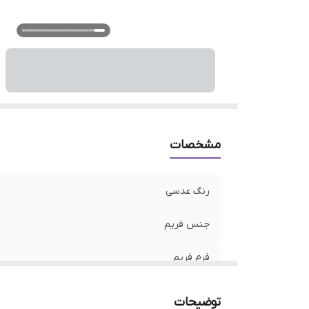
فی
ع
ع
ع
م
اس
جذ
و
مشخصات
نو
رنگ عدسی
جنس فریم
فرم فریم
رنگ فریم
توضیحات