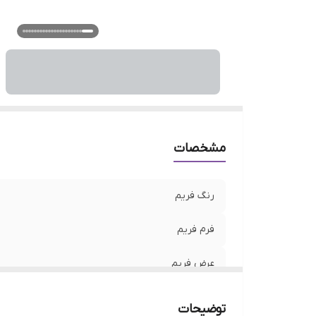
ر
و
م
فی
م
اس
ع
جذ
مشخصات
وی
جز
رنگ فریم
ج
فرم فریم
عرض فریم
عرض عدسی
توضیحات