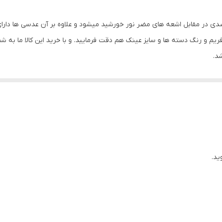
16 میلی‌متر
ی عدسی استاندارد UV400 که باعث محافظت 100 درصدی در مقابل اشعه های مضر نور خورشید میشود و علاوه 
مشکی
م و رنگ دسته ها و سایز عینک هم دقت فرمایید. و با خرید این کالا ما به ش
د.
تیرگی , پلاریزه
بیضی , قلب , مثلث , مربع
استاندارد , بزرگ
ساحل , ورزش های فضای باز , دوچرخه سواری , آب و هوای آفتابی , د
کوهنوردی , رانندگی
ید.
UV 400
پلاریزه
این کالا با بسته بندی کادویی برای شما ارسال میشود و بسیار مناس