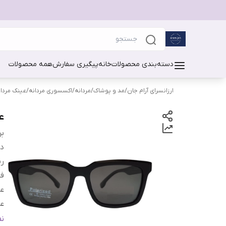
دسته‌بندی محصولات
خانه
پیگیری سفارش
همه محصولات
ارزانسرای آرام جان
/
مد و پوشاک
/
مردانه
/
اکسسوری مردانه
/
عینک مردان
عی
بر
دس
رن
فر
ع
ع
ع
ن