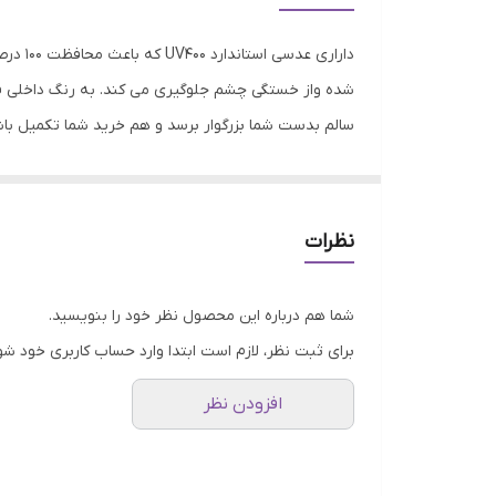
عرض پل
دارار
رنگ عدسی
شده واز خستگی چشم جلوگیری می کند. به رنگ داخلی فری
سالم بدست شما بزرگوار برسد و هم خرید شما تکمیل باش
ویژگی‌های عدسی
مناسب فرم صورت
فیت برای صورت
نظرات
موقعیت استفاده عینک
شما هم درباره این محصول نظر خود را بنویسید.
برای ثبت نظر، لازم است ابتدا وارد حساب کاربری خود شو
جذب کنندگی اشعه ماوراء بنفش (UV)
افزودن نظر
ویژگی‌های عینک
جزئیات