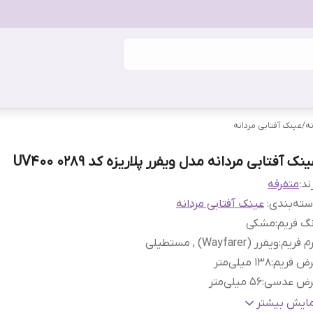
ه
/
عینک آفتابی مردانه
نک آفتابی مردانه مدل ویفرر پلاریزه کد 0289 UV400
ند:
متفرقه
ته‌بندی
:
عینک آفتابی مردانه
گ فریم
:
مشکی
م فریم
:
ویفرر (Wayfarer) , مستطیلی
رض فریم
:
138 میلی‌متر
رض عدسی
:
56 میلی‌متر
رض پل
:
16 میلی‌متر
مایش بیشتر