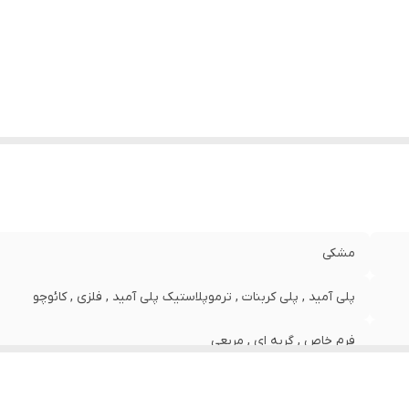
ت برای صورت
:
استاندارد , بزرگ
رض فریم
:
144 میلی‌متر
رض عدسی
:
62 میلی‌متر
رض پل
:
17 میلی‌متر
وقعیت
آب و هوای آفتابی , استفاده روزمره , اسکی , تنیس , رانن
تفاده عینک
:
ساحل , کوهنوردی , گلف , شکار
ب کنندگی اشعه ماوراء بنفش (UV)
:
UV 400
یژگی‌های عدسی
:
تیرگی , پلاریزه
ع عینک آفتابی زنانه
:
عینک آفتابی زنانه
مشکی
پلی آمید , پلی کربنات , ترموپلاستیک پلی آمید , فلزی , کائوچو
فرم خاص , گربه ای , مربعی
مشکی