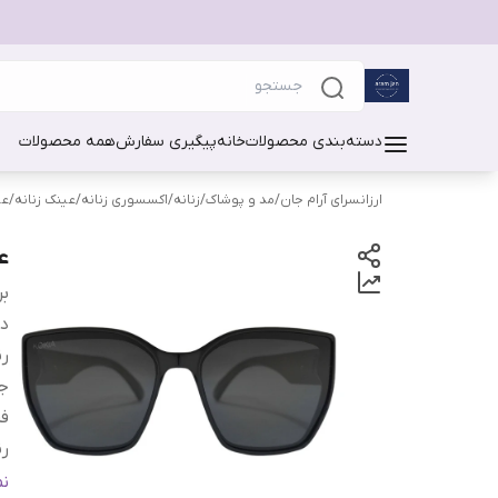
دسته‌بندی محصولات
خانه
پیگیری سفارش
همه محصولات
ارزانسرای آرام جان
/
مد و پوشاک
/
زنانه
/
اکسسوری زنانه
/
عینک زنانه
/
عی
عی
بر
دس
ر
ج
فر
رن
م
ن