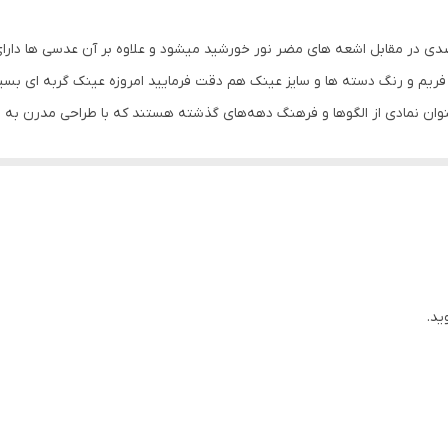
بیضی , قلب , مثلث , مربع
ی عدسی استاندارد UV400 که باعث محافظت 100 درصدی در مقابل اشعه های مضر نور خورشید میشود و علاوه 
استاندارد , بزرگ
ریم و رنگ دسته ها و سایز عینک هم دقت فرمایید امروزه عینک گربه ای بسی
ستایل با الهام از گربه سانان دهه ۱۹۵۰ که به عنوان نمادی از الگوها و فرهنگ دهه‌های گذشته هستند که ب
144 میلی‌متر
 طرفداران قدیمی، جذاب است. اکثر مردم تصور می کنند که این نوع عینک فقط برای
62 میلی‌متر
سن بالای ۵۰ سال است. استفاده از این نوع عینک‌ها نشان از یک تغییر در نگرش به جنسیت و نق
ی گربه‌ای برای افرادی که صورت‌های مستطیلی دارند، مناسب هستند. این نوع 
17 میلی‌متر
. برای افراد با صورت‌های بیضی و الماسی، عینک گربه‌ای این فرم‌های صورت را ب
آب و هوای آفتابی , استفاده روزمره , اسکی , تنیس , رانندگی , ساحل 
 تعادل و تکمیل فرم صورت کمک کنند.
UV 400
ید.
تیرگی , پلاریزه
عینک آفتابی زنانه