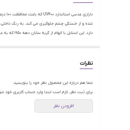
مناسب فرم صورت
دارار
فیت برای صورت
شده و از خستگی چشم جلوگیری می کند. به رنگ داخلی ف
دارد. این ا
عرض فریم
و باشکوه، برای هر دو گروه از افراد، یعنی حرفه‌ای‌ها و
عرض عدسی
بزرگسالان و حتی افراد م
جنسیت یا هویت جنسی خود از آن استفاده کنند. عینک‌ها
عرض پل
نظرات
پیشانی قرار می‌گیرند، چانه را باریک‌تر به نظر می‌آورند
موقعیت استفاده عینک
می‌توانند برای اشکال مختلف صورت مناسب باشند و به
شما هم درباره این محصول نظر خود را بنویسید.
جذب کنندگی اشعه ماوراء بنفش (UV)
برای ثبت نظر، لازم است ابتدا وارد حساب کاربری خود شو
ویژگی‌های عدسی
افزودن نظر
نوع عینک آفتابی زنانه