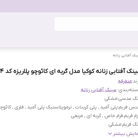
نک آفتابی زنانه
نک آفتابی زنانه کوکیا مدل گربه ای کائوچو پلاریزه کد 134
ند:
متفرقه
ته‌بندی
:
عینک آفتابی زنانه
نگ عدسی
:
مشکی
نس فریم
:
پلی آمید , پلی کربنات , ترموپلاستیک پلی آمید , فلزی , کائوچ
م فریم
:
فرم خاص , گربه ای , مربعی
گ فریم
:
مشکی
ناسب فرم صورت
:
بیضی , قلب , مثلث , مربع
مایش بیشتر