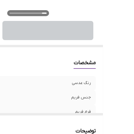
فی
ع
ع
ع
م
اس
جذ
و
مشخصات
نو
رنگ عدسی
جنس فریم
فرم فریم
رنگ فریم
توضیحات