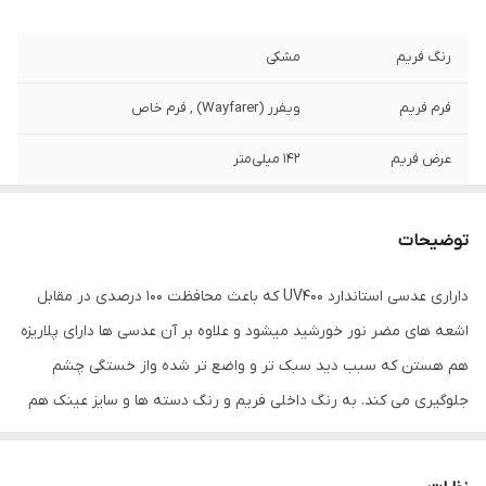
رنگ فریم
مشکی
فرم فریم
ویفرر (Wayfarer) , فرم خاص
عرض فریم
142 میلی‌متر
عرض عدسی
54 میلی‌متر
توضیحات
عرض پل
17 میلی‌متر
داراری عدسی استاندارد UV400 که باعث محافظت 100 درصدی در مقابل
رنگ عدسی
مشکی
اشعه های مضر نور خورشید میشود و علاوه بر آن عدسی ها دارای پلاریزه
ویژگی‌های عدسی
پلاریزه
هم هستن که سبب دید سبک تر و واضع تر شده واز خستگی چشم
جلوگیری می کند. به رنگ داخلی فریم و رنگ دسته ها و سایز عینک هم
مناسب فرم صورت
بیضی , قلب , مثلث , مربع
دقت فرمایید.
فیت برای صورت
استاندارد