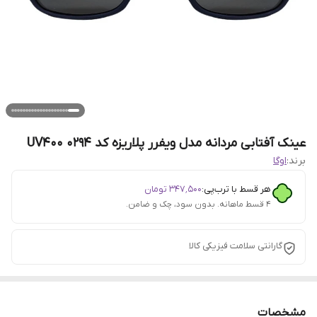
عینک آفتابی مردانه مدل ویفرر پلاریزه کد 0294 UV400
برند:
اوگا
هر قسط با ترب‌پی:
۳۴۷٬۵۰۰
تومان
۴ قسط ماهانه. بدون سود، چک و ضامن.
گارانتی سلامت فیزیکی کالا
مشخصات