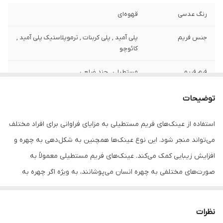
رنگ عدسی
قهوه‌ای
جنس فریم
پلی آمید , پلی کربنات , ترموپلاستیک پلی آمید ,
کائوچو
فرم فریم
مستطیلی , چند ضلعی
رنگ فریم
قهوه‌ای
توضیحات
مناسب فرم صورت
بیضی , گرد , مثلث
استفاده از عینک‌های فریم مستطیلی به مزایای فراوانی برای افراد مختلف
می‌تواند منجر شود. این نوع عینک‌ها همچنین به شکل‌دهی به چهره و
فیت برای صورت
استاندارد , کوچک
افزایش زیبایی کمک می‌کند. عینک‌های فریم مستطیلی معمولاً به
عرض فریم
140 میلی‌متر
صورت‌های مختلفی به چهره انسان می‌پوشانند، به ویژه اگر چهره به
صورت گرد یا بلند باشد. در صورتی که چهره دایره‌ای باشد، فریم
عرض عدسی
54 میلی‌متر
مستطیلی می‌تواند به نوعی حساسیت جلوه مشخصی به چهره بدهد و
نظرات
عرض پل
20 میلی‌متر
آن را به نظر بلندتر بیاورد. برعکس، اگر چهره بلند و باریک باشد،