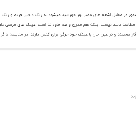
بیضی , قلب , گرد
ی عدسی استاندارد UV400 که باعث محافظت 100 درصدی در مقابل اشعه های مضر نور خورشید میشود.به رنگ 
بزرگ
طالعه باشد نیست، بلکه هم مدرن و هم جاودانه است. عینک های مربعی دارا
گار هستند و در عین حال با عینک خود حرفی برای گفتن دارند. در مقایسه با ف
140 میلی‌متر
می توانید آنها را با رنگ های مختلف لنز برای مطابقت با استایل خاص خود سف
60 میلی‌متر
ظر می‌رسد و هیچ‌وقت از مد نمی‌افتد. شاید فکر کنید عینک‌های مربعی برای 
ن‌تر، گونه‌های پرتر و چانه‌ای گردتر دارید، عینک‌های فریم مربعی برای شما عا
15 میلی‌متر
بعی مناسب شما نمی باشند.
آب و هوای آفتابی , استفاده روزمره , تنیس , رانندگی , گلف
UV 400
ید.
سایه روشن (Gradient)
فریم عینک زنانه