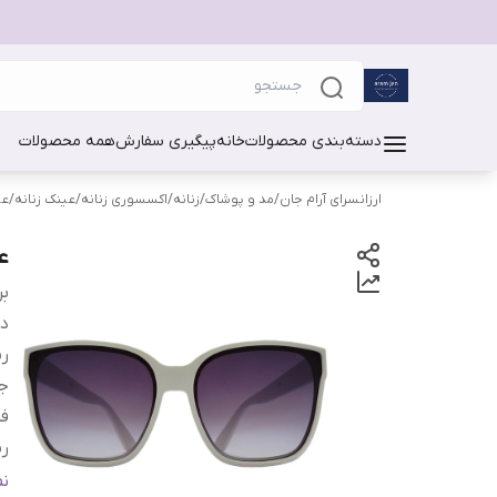
دسته‌بندی محصولات
خانه
پیگیری سفارش
همه محصولات
ارزانسرای آرام جان
/
مد و پوشاک
/
زنانه
/
اکسسوری زنانه
/
عینک زنانه
/
عی
عی
بر
دس
ر
ج
فر
رن
م
ن