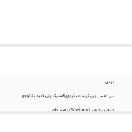
ت برای صورت
:
بزرگ
رض فریم
:
140 میلی‌متر
رض عدسی
:
60 میلی‌متر
رض پل
:
15 میلی‌متر
وقعیت استفاده
آب و هوای آفتابی , استفاده روزمره , تنیس , رانن
ینک
:
گلف
ب کنندگی اشعه ماوراء بنفش (UV)
:
UV 400
یژگی‌های عدسی
:
سایه روشن (Gradient)
ع عینک آفتابی زنانه
:
فریم عینک زنانه
دودی
پلی آمید , پلی کربنات , ترموپلاستیک پلی آمید , کائوچو
مربعی , ویفرر (Wayfarer) , فرم خاص
سفید