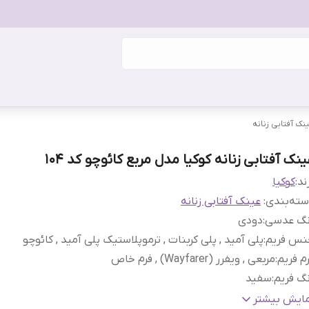
نک آفتابی زنانه
نک آفتابی زنانه کوکیا مدل مربع کائوچو کد 104
ند:
کوکیا
ته‌بندی
:
عینک آفتابی زنانه
نگ عدسی
:
دودی
نس فریم
:
پلی آمید , پلی کربنات , ترموپلاستیک پلی آمید , کائوچو
م فریم
:
مربعی , ویفرر (Wayfarer) , فرم خاص
گ فریم
:
سفید
ناسب فرم صورت
:
بیضی , قلب , گرد
مایش بیشتر