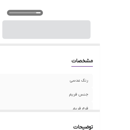
فی
ع
ع
ع
م
ع
جذ
و
مشخصات
نو
رنگ عدسی
جنس فریم
فرم فریم
رنگ فریم
توضیحات