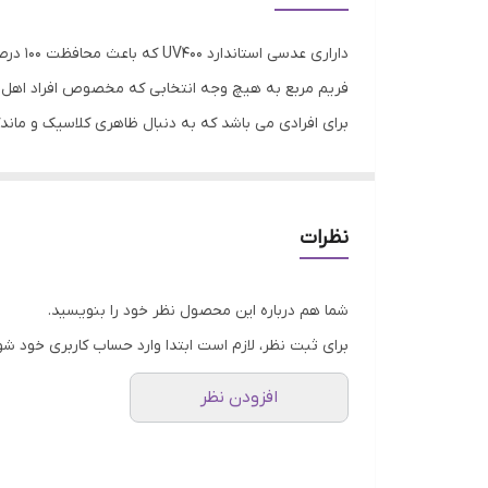
مناسب فرم صورت
دارار
فیت برای صورت
فریم مربع به هیچ وجه انتخابی که مخصوص افراد اهل م
برای افرادی می باشد که به دنبال ظاهری کلاسیک و ماند
عرض فریم
دارند و به تعادل نیمه بالایی صورت شما کمک می‌کنند. 
عرض عدسی
عینک است که برای سه نوع مختلف صورت بسیار زیبا به ن
همخوانی ندارند. اما جواب کاملا مثبت است! اگر پیشانی په
عرض پل
نظرات
شما مطابقت ندارد، دلیلی بر این نیست که عینک‌های مر
موقعیت استفاده عینک
شما هم درباره این محصول نظر خود را بنویسید.
جذب کنندگی اشعه ماوراء بنفش (UV)
برای ثبت نظر، لازم است ابتدا وارد حساب کاربری خود شو
ویژگی‌های عدسی
افزودن نظر
نوع عینک آفتابی زنانه