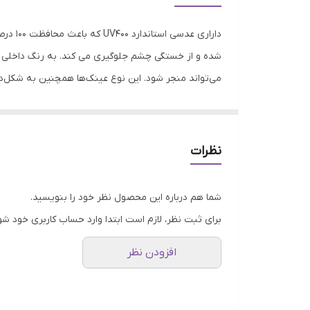
مناسب فرم صورت
دارار
فیت برای صورت
شده و از خستگی چشم جلوگیری می کند. به رنگ داخلی فر
می‌تواند منجر شود. این نوع عینک‌ها همچنین به شکل‌د
عرض فریم
ویژه اگر چهره به صورت گرد یا بلند باشد. در صورتی که
عرض عدسی
اگر چهره بلند و باریک باشد، عینک‌های فریم مستطیلی می‌
داشته باشد. به عنوان مثال، فریم‌های مستطیلی شفاف می‌
عرض پل
نظرات
استفاده‌های دیگر مناسب باشند.
موقعیت استفاده عینک
شما هم درباره این محصول نظر خود را بنویسید.
جذب کنندگی اشعه ماوراء بنفش (UV)
برای ثبت نظر، لازم است ابتدا وارد حساب کاربری خود شو
ویژگی‌های عدسی
افزودن نظر
نوع عینک آفتابی زنانه