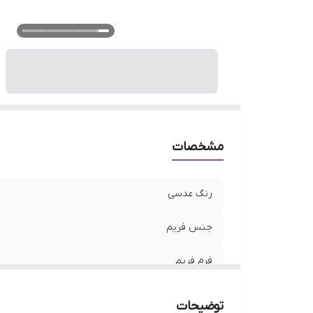
فی
ع
ع
ع
م
اس
جذ
و
مشخصات
نو
رنگ عدسی
جنس فریم
فرم فریم
رنگ فریم
توضیحات