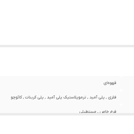
ت برای صورت
:
استاندارد
رض فریم
:
142 میلی‌متر
رض عدسی
:
50 میلی‌متر
رض پل
:
20 میلی‌متر
وقعیت
ساحل , آب و هوای آفتابی , شکار , استفاده روزمره , اسک
تفاده عینک
:
کوهنوردی , تنیس , رانندگی , گلف
ب کنندگی اشعه ماوراء بنفش (UV)
:
UV 400
یژگی‌های عدسی
:
تیرگی , پلاریزه , قابل‌ تعویض
ع عینک آفتابی زنانه
:
عینک آفتابی زنانه , فریم عینک زنانه
قهوه‌ای
فلزی , پلی آمید , ترموپلاستیک پلی آمید , پلی کربنات , کائوچو
فرم خاص , مستطیلی
صورتی