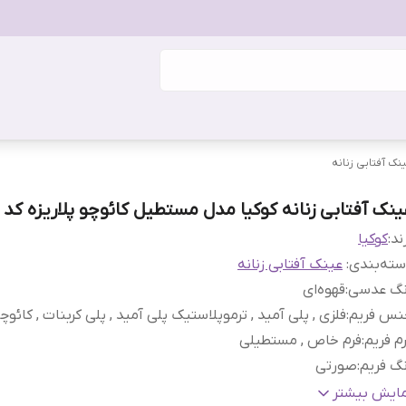
نک آفتابی زنانه
ینک آفتابی زنانه کوکیا مدل مستطیل کائوچو پلاریزه کد 147
ند:
کوکیا
ته‌بندی
:
عینک آفتابی زنانه
نگ عدسی
:
قهوه‌ای
نس فریم
:
فلزی , پلی آمید , ترموپلاستیک پلی آمید , پلی کربنات , کائوچ
م فریم
:
فرم خاص , مستطیلی
گ فریم
:
صورتی
ناسب فرم صورت
:
بیضی , قلب , گرد
مایش بیشتر