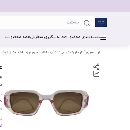
دسته‌بندی محصولات
خانه
پیگیری سفارش
همه محصولات
ارزانسرای آرام جان
/
مد و پوشاک
/
زنانه
/
اکسسوری زنانه
/
عینک زنانه
/
عی
ع
بر
دس
ر
ج
فر
رن
م
ن