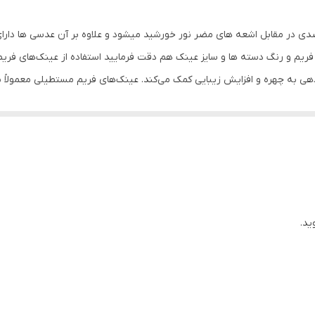
بیضی , قلب , گرد
ی عدسی استاندارد UV400 که باعث محافظت 100 درصدی در مقابل اشعه های مضر نور خورشید میشود و علاوه 
استاندارد
یم و رنگ دسته ها و سایز عینک هم دقت فرمایید استفاده از عینک‌های فریم م
هی به چهره و افزایش زیبایی کمک می‌کند. عینک‌های فریم مستطیلی معمولاً 
142 میلی‌متر
 چهره دایره‌ای باشد، فریم مستطیلی می‌تواند به نوعی حساسیت جلوه مشخصی ب
50 میلی‌متر
توانند این اثر را کاهش دهند و چهره را به نظر گردتر بیاورند. ویژگی‌های طراح
توانند به چهره نرمی و ظاهری عالی بدهند، در حالی که فریم‌های چشم‌انداز با 
20 میلی‌متر
ساحل , آب و هوای آفتابی , شکار , استفاده روزمره , اسکی , کوهنوردی
UV 400
ید.
تیرگی , پلاریزه , قابل‌ تعویض
عینک آفتابی زنانه , فریم عینک زنانه