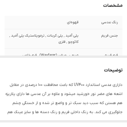
مشخصات
رنگ عدسی
قهوه‌ای
جنس فریم
پلی آمید , پلی کربنات , ترموپلاستیک پلی آمید ,
کائوچو , فلزی
فرم فریم
مربعی , ویفرر (Wayfarer) , فرم خاص
رنگ فریم
قهوه‌ای
توضیحات
مناسب فرم صورت
بیضی , قلب , مثلث , مربع
داراری عدسی استاندارد UV400 که باعث محافظت 100 درصدی در مقابل
اشعه های مضر نور خورشید میشود و علاوه بر آن عدسی ها دارای پلاریزه
فیت برای صورت
استاندارد
هم هستن که سبب دید سبک تر و واضع تر شده و از خستگی چشم
عرض فریم
140 میلی‌متر
جلوگیری می کند. به رنگ داخلی فریم و رنگ دسته ها و سایز عینک هم
دقت فرمایید. عینک ویفرر دارای سبک کلاسیک و نوستالژیک است که در
عرض عدسی
60 میلی‌متر