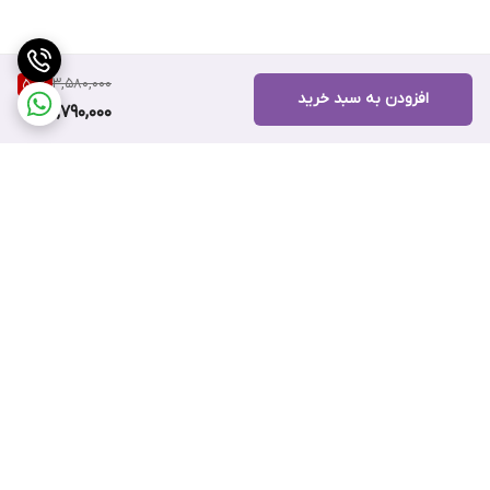
3,580,000
50
%
افزودن به سبد خرید
1,790,000
برگشت به بالا