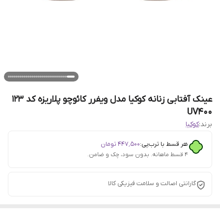
عینک آفتابی زنانه کوکیا مدل ویفرر کائوچو پلاریزه کد 123
UV400
برند:
کوکیا
هر قسط با ترب‌پی:
۴۴۷٬۵۰۰
تومان
۴ قسط ماهانه. بدون سود، چک و ضامن.
گارانتی اصالت و سلامت فیزیکی کالا