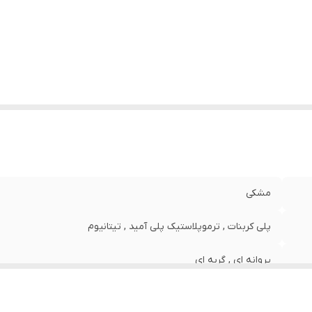
رض فریم
:
147 میلی‌متر
رض عدسی
:
64 میلی‌متر
رض پل
:
17 میلی‌متر
وقعیت استفاده
آب و هوای آفتابی , استفاده روزمره , رانندگی , گل
ینک
:
تنیس
ب کنندگی اشعه ماوراء بنفش (UV)
:
UV 400
یژگی‌های عدسی
:
تیرگی
ع عینک آفتابی زنانه
:
عینک آفتابی زنانه
مشکی
پلی کربنات , ترموپلاستیک پلی آمید , تیتانیوم
پروانه ای , گربه ای
کرم