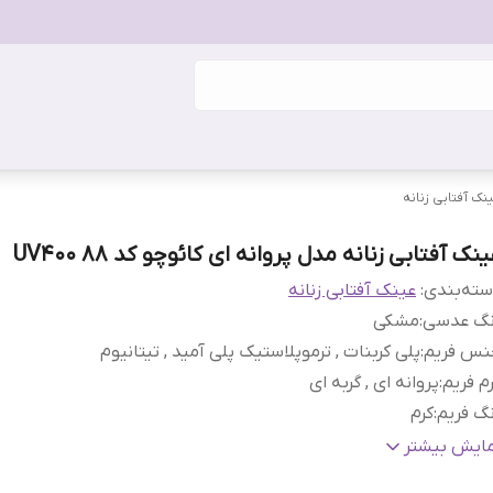
نک آفتابی زنانه
نک آفتابی زنانه مدل پروانه ای کائوچو کد UV400 88
ته‌بندی
:
عینک آفتابی زنانه
نگ عدسی
:
مشکی
نس فریم
:
پلی کربنات , ترموپلاستیک پلی آمید , تیتانیوم
م فریم
:
پروانه ای , گربه ای
گ فریم
:
کرم
ناسب فرم صورت
:
بیضی , گرد , مثلث , مربع
مایش بیشتر
ت برای صورت
:
بزرگ