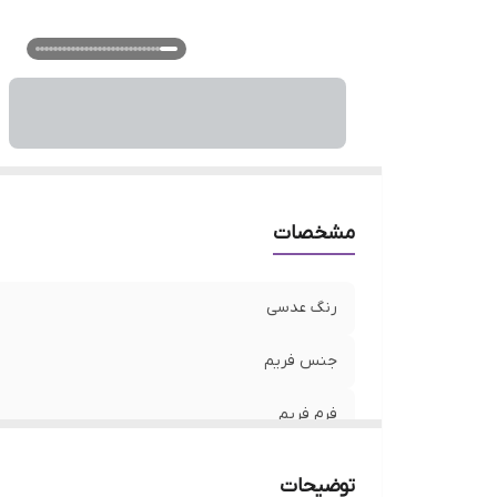
ع
ع
ع
م
ع
جذ
و
نو
مشخصات
رنگ عدسی
جنس فریم
فرم فریم
رنگ فریم
توضیحات