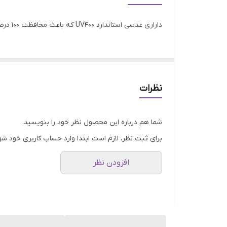
مناسب فرم صورت
داراری عدسی استاندارد UV400 که باعث محافظت 100 درصدی در مقابل اشعه های مضر نور خورشید میشود.به رنگ داخلی فریم و رنگ دسته ها و سایز عینک هم دقت فرمایید.
فیت برای صورت
عرض فریم
عرض عدسی
نظرات
عرض پل
شما هم درباره این محصول نظر خود را بنویسید.
موقعیت استفاده عینک
برای ثبت نظر، لازم است ابتدا وارد حساب کاربری خود شو
جذب کنندگی اشعه ماوراء بنفش (UV)
افزودن نظر
ویژگی‌های عدسی
نوع عینک آفتابی زنانه