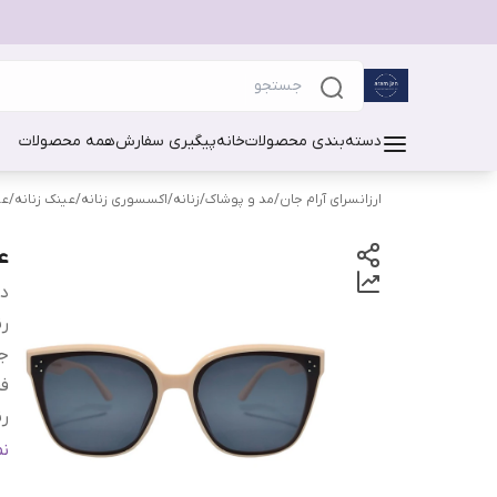
دسته‌بندی محصولات
خانه
پیگیری سفارش
همه محصولات
ارزانسرای آرام جان
/
مد و پوشاک
/
زنانه
/
اکسسوری زنانه
/
عینک زنانه
/
عی
عی
دس
ر
ج
فر
رن
م
ن
فی