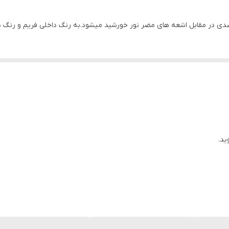
بیضی , گرد , مثلث , مربع
بزرگ
147 میلی‌متر
64 میلی‌متر
17 میلی‌متر
آب و هوای آفتابی , استفاده روزمره , رانندگی , گلف , تنیس
ید.
UV 400
تیرگی
عینک آفتابی زنانه