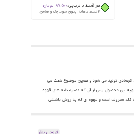
هر قسط با ترب‌پی:
۱۸۷٬۵۰۰
تومان
۴ قسط ماهانه. بدون سود، چک و ضامن.
وش انجمادی تولید می شود و همین موضوع باعث می
 تهیه این محصول پس از آن که عصاره دانه های قهوه
وه گلد معروف است و قهوه ای که به روش پاششی
 چنان که از نامشان برمی آید به سرعت در آب گرم یا
 ، میزان بالای کافئین و خوش طعم کردن قهوه طی
ر، کمپینگ یا سفرهای کوتاه مدت حضور دارند، بسیار
افزودن نظر