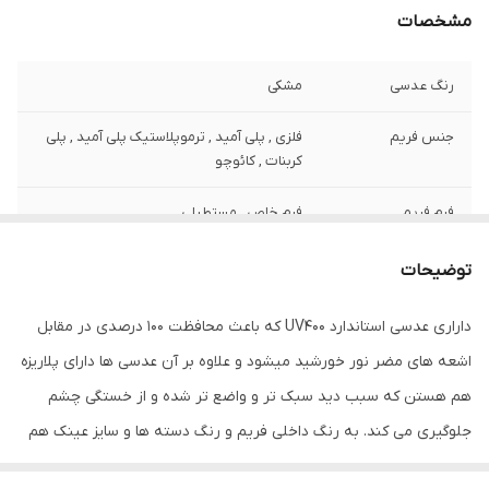
مشخصات
رنگ عدسی
مشکی
جنس فریم
فلزی , پلی آمید , ترموپلاستیک پلی آمید , پلی
کربنات , کائوچو
فرم فریم
فرم خاص , مستطیلی
رنگ فریم
سفید
توضیحات
مناسب فرم صورت
بیضی , قلب , گرد
داراری عدسی استاندارد UV400 که باعث محافظت 100 درصدی در مقابل
اشعه های مضر نور خورشید میشود و علاوه بر آن عدسی ها دارای پلاریزه
فیت برای صورت
استاندارد
هم هستن که سبب دید سبک تر و واضع تر شده و از خستگی چشم
عرض فریم
142 میلی‌متر
جلوگیری می کند. به رنگ داخلی فریم و رنگ دسته ها و سایز عینک هم
دقت فرمایید استفاده از عینک‌های فریم مستطیلی به مزایای فراوانی
عرض عدسی
50 میلی‌متر