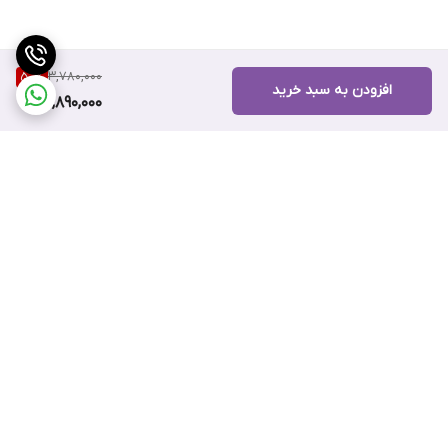
3,780,000
50
%
افزودن به سبد خرید
1,890,000
برگشت به بالا