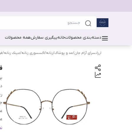
دسته‌بندی محصولات
خانه
پیگیری سفارش
همه محصولات
ارزانسرای آرام جان
/
مد و پوشاک
/
زنانه
/
اکسسوری زنانه
/
عینک زنانه
/
فر
ف
بر
دس
رن
جز
ع
ع
ع
ن