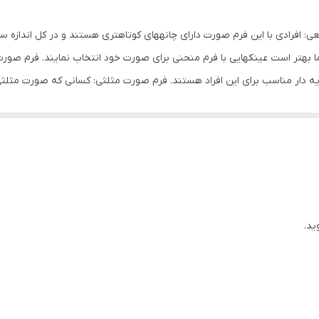
145 میلی‌متر
 افرادی با این فرم صورت دارای چانههای کوتاهتری هستند و در کل اندازه سر آ
استفاده روزمره
 اما بهتر است عینکهایی با فرم منحنی برای صورت خود انتخاب نمایند. فرم 
ه دار مناسب برای این افراد هستند. فرم صورت مثلثی: کسانی که صورت مثلثی
بیضی , قلب , مثلث
 بود عینکهای بی فریم برای اینگونه صورتها مناسب ترند و کسانی که دارای 
گرد , فرم خاص
بیضی: ایده آل ترین فرم صورت بیضی میباشد که بسیاری از افراد این فرم صورت 
ین افراد صورتهای باریک و اغلب کشیدهای دارند و دوطرف صورت کاملا موازی 
استاندارد , بزرگ
سمت بالایی و پایینی صورت باریک تر از قسمت مرکزی است.
استیل ضدزنگ , ترموپلاستیک پلی آمید
ید.