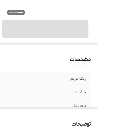
م
م
فر
فی
ج
مشخصات
رنگ فریم
جزئیات
عرض پل
عرض عدسی
توضیحات