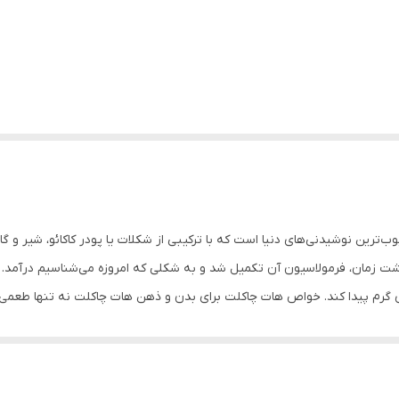
شکلات داغ، یکی از محبوب‌ترین نوشیدنی‌های دنیا است که با ترکیبی از شکلات یا پودر کاکا
 گذشت زمان، فرمولاسیون آن تکمیل شد و به شکلی که امروزه می‌شناسیم درآمد.
ی گرم پیدا کند. خواص هات چاکلت برای بدن و ذهن هات چاکلت نه تنها طعمی 
 انرژی و نشاط شکلات و قهوه موجود در هات چاکلت، به‌واسطه‌ی کافئین و تئوبر
در مغز، به کاهش استرس و بهبود خلق‌وخو کمک می‌کند. • تقویت سیستم ایمن
 را تقویت می‌کند. • کمک به سلامت قلب ترکیبات فلاوونوئید موجود در کاکا