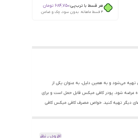
هر قسط با ترب‌پی:
۶۸۴٬۷۵۰
تومان
۴ قسط ماهانه. بدون سود، چک و ضامن.
تهیه می‌شود و به همین دلیل، به عنوان یکی از
اده عرضه شود. پودر کافی میکس قابل حمل است و برای
ن‌های دیگر تهیه کنید. خواص مصرف کافی میکس کافی
 قهوه از جمله افزایش انرژی و بهبود تمرکز بهره‌مند
س شامل آنتی‌اکسیدان‌هایی است که به تقویت سیستم
‌های قلبی کمک کند. لذا با مصرف کافی میکس،
افزودن نظر