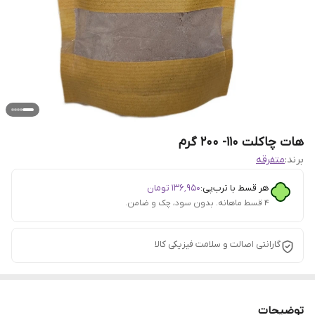
هات چاکلت 110- 200 گرم
برند:
متفرقه
هر قسط با ترب‌پی:
۱۳۶٬۹۵۰
تومان
۴ قسط ماهانه. بدون سود، چک و ضامن.
گارانتی اصالت و سلامت فیزیکی کالا
توضیحات