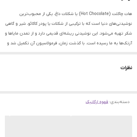
هات چاکلت (Hot Chocolate) یا شکلات داغ، یکی از محبوب‌ترین
نوشیدنی‌های دنیا است که با ترکیبی از شکلات یا پودر کاکائو، شیر و گاهی
شکر تهیه می‌شود. این نوشیدنی ریشه‌ای قدیمی دارد و از تمدن مایاها و
آزتک‌ها به ما رسیده است. با گذشت زمان، فرمولاسیون آن تکمیل شد و
به شکلی که امروزه می‌شناسیم درآمد. هات چاکلت به دلیل طعم غنی،
عطر دلپذیر و بافت مخملی خود توانسته جایگاه ویژه‌ای در بین
نظرات
نوشیدنی‌های گرم پیدا کند. خواص هات چاکلت برای بدن و ذهن هات
چاکلت نه تنها طعمی بی‌نظیر دارد بلکه خواص بسیاری نیز برای بدن و
ذهن به همراه دارد. برخی از این خواص عبارتند از: • تقویت انرژی و
دسته‌بندی
:
قهوه ارگانیک
نشاط شکلات و قهوه موجود در هات چاکلت، به‌واسطه‌ی کافئین و
تئوبرومین، موجب افزایش انرژی و تمرکز می‌شوند. • تقویت روحیه و
کاهش استرس شکلات با تحریک تولید سروتونین در مغز، به کاهش
استرس و بهبود خلق‌وخو کمک می‌کند. • تقویت سیستم ایمنی بدن