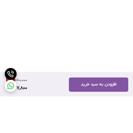
660,000
17
%
افزودن به سبد خرید
547,800