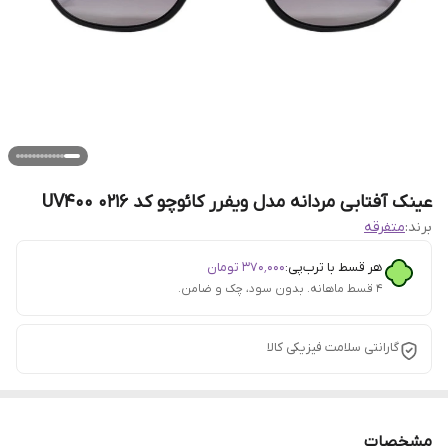
عینک آفتابی مردانه مدل ویفرر کائوچو کد 0216 UV400
برند:
متفرقه
هر قسط با ترب‌پی:
۳۷۰٬۰۰۰
تومان
۴ قسط ماهانه. بدون سود، چک و ضامن.
گارانتی سلامت فیزیکی کالا
مشخصات