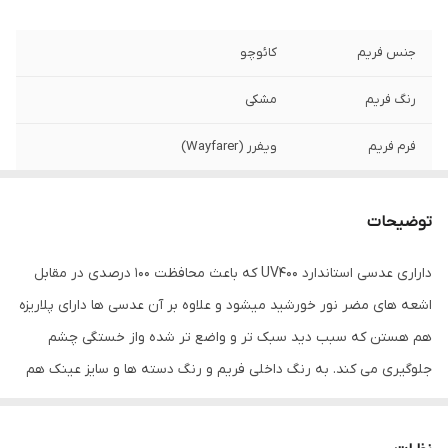
جنس فریم
کائوچو
رنگ فریم
مشکی
فرم فریم
ویفرر (Wayfarer)
عرض فریم
133 میلی‌متر
توضیحات
عرض عدسی
56 میلی‌متر
داراری عدسی استاندارد UV400 که باعث محافظت 100 درصدی در مقابل
عرض پل
18 میلی‌متر
اشعه های مضر نور خورشید میشود و علاوه بر آن عدسی ها دارای پلاریزه
رنگ عدسی
بنفش
هم هستن که سبب دید سبک تر و واضع تر شده واز خستگی چشم
جلوگیری می کند. به رنگ داخلی فریم و رنگ دسته ها و سایز عینک هم
ویژگی‌های عدسی
سایه روشن (Gradient)
دقت فرمایید. و با خرید این کالا ما به شما اشانتیون جلد عینک و دستمال
مناسب فرم صورت
بیضی , قلب , مثلث , مربع
عینک تقدیم میکنیم که هم کالا سالم بدست شما بزرگوار برسد و هم