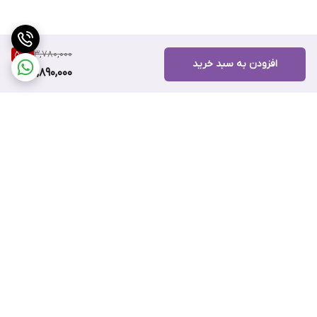
3,780,000
50
%
افزودن به سبد خرید
1,890,000
برگشت به بالا