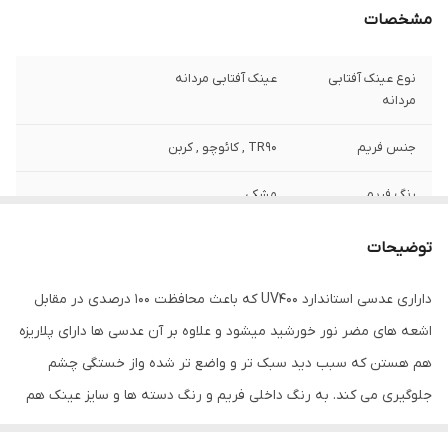
مشخصات
نوع عینک آفتابی
عینک آفتابی مردانه
مردانه
جنس فریم
TR90 , کائوچو , کربن
رنگ فریم
مشکی
فرم فریم
خلبانی (Aviator)
توضیحات
عرض فریم
138 میلی‌متر
داراری عدسی استاندارد UV400 که باعث محافظت 100 درصدی در مقابل
اشعه های مضر نور خورشید میشود و علاوه بر آن عدسی ها دارای پلاریزه
عرض عدسی
57 میلی‌متر
هم هستن که سبب دید سبک تر و واضع تر شده واز خستگی چشم
عرض پل
17 میلی‌متر
جلوگیری می کند. به رنگ داخلی فریم و رنگ دسته ها و سایز عینک هم
دقت فرمایید. و با خرید این کالا ما به شما جلد عینک و دستمال عینک
رنگ عدسی
مشکی