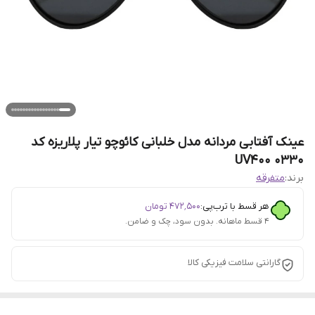
عینک آفتابی مردانه مدل خلبانی کائوچو تیار پلاریزه کد
0330 UV400
برند:
متفرقه
هر قسط با ترب‌پی:
۴۷۲٬۵۰۰
تومان
۴ قسط ماهانه. بدون سود، چک و ضامن.
گارانتی سلامت فیزیکی کالا