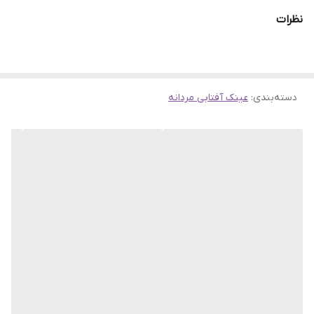
تقدیم میکنیم که هم کالا سالم بدست شما بزرگوار برسد و هم خرید شما
نظرات
ویژگی‌های عدسی
پلاریزه
تکمیل باشد.
مناسب فرم صورت
بیضی , قلب , مثلث , مربع
فیت برای صورت
بزرگ
دسته‌بندی
:
عینک آفتابی مردانه
موقعیت استفاده
ماهیگیری , ساحل , دوچرخه سواری , آب و
عینک
هوای آفتابی , شکار , استفاده روزمره , اسکی ,
کوهنوردی , دویدن , رانندگی , گلف
جذب کنندگی اشعه
UV 400
ماوراء بنفش (UV)