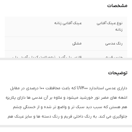
مشخصات
نوع عینک آفتابی
عینک آفتابی زنانه
زنانه
رنگ عدسی
مشکی
جنس فریم
فلزی , پلی آمید , ترموپلاستیک پلی آمید , پلی
کربنات , کائوچو
توضیحات
فرم فریم
گربه ای , فریم خاص , مستطیلی
داراری عدسی استاندارد UV400 که باعث محافظت 100 درصدی در مقابل
رنگ فریم
مشکی
اشعه های مضر نور خورشید میشود و علاوه بر آن عدسی ها دارای پلاریزه
مناسب فرم صورت
بیضی , قلب , مثلث , مربع
هم هستن که سبب دید سبک تر و واضع تر شده و از خستگی چشم
جلوگیری می کند. به رنگ داخلی فریم و رنگ دسته ها و سایز عینک هم
فیت برای صورت
استاندارد
دقت فرمایید امروزه عینک گربه ای بسیار محبوب و جذاب است و برای