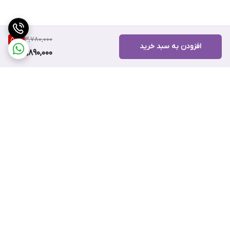
3,780,000
50
%
افزودن به سبد خرید
1,890,000
برگشت به بالا