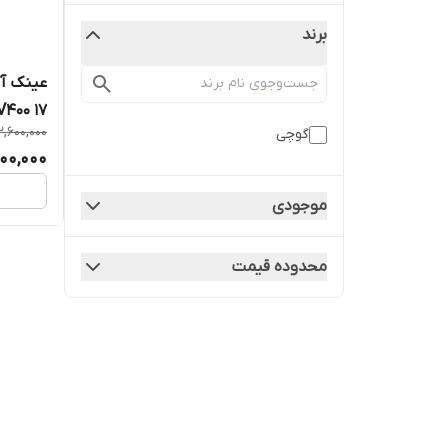
برند
عینک آف
17 UV400
2,600,000
گوچی
400,000
موجودی
محدوده قیمت