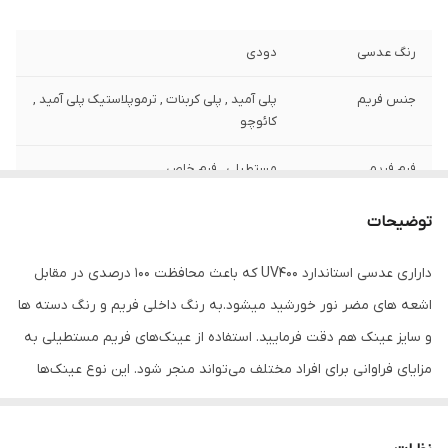
رنگ عدسی
دودی
جنس فریم
پلی آمید , پلی کربنات , ترموپلاستیک پلی آمید ,
کائوچو
فرم فریم
مستطیلی , فرم خاص
رنگ فریم
سفید
توضیحات
مناسب فرم صورت
بیضی , قلب , گرد
داراری عدسی استاندارد UV400 که باعث محافظت 100 درصدی در مقابل
اشعه های مضر نور خورشید میشود.به رنگ داخلی فریم و رنگ دسته ها
فیت برای صورت
استاندارد
و سایز عینک هم دقت فرمایید. استفاده از عینک‌های فریم مستطیلی به
عرض فریم
143 میلی‌متر
مزایای فراوانی برای افراد مختلف می‌تواند منجر شود. این نوع عینک‌ها
همچنین به شکل‌دهی به چهره و افزایش زیبایی کمک می‌کند. عینک‌های
عرض عدسی
58 میلی‌متر
فریم مستطیلی معمولاً به صورت‌های مختلفی به چهره انسان