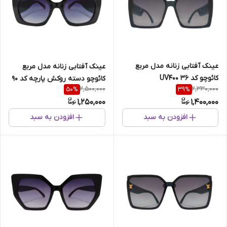
عینک آفتابی زنانه مدل مربع
عینک آفتابی زنانه مدل مربع
کائوچو کد 36 UV400
کائوچو دسته روکش پارچه کد 90
2,500,000
2,330,000
50
%
39
%
UV400
1,250,000
1,400,000
افزودن به سبد
افزودن به سبد