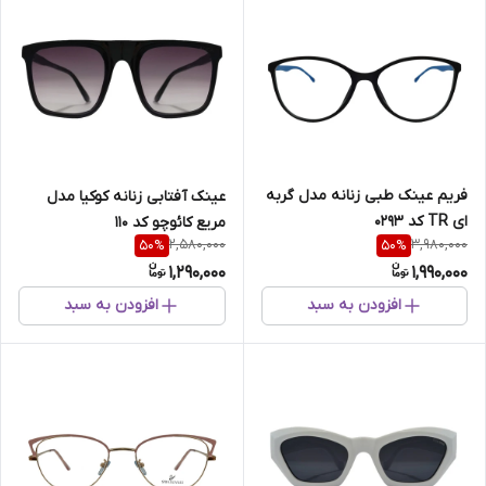
فریم عینک طبی زنانه مدل گربه
عینک آفتابی زنانه کوکیا مدل
ای TR کد 0293
مریع کائوچو کد 110
2,580,000
3,980,000
50
%
50
%
1,290,000
1,990,000
افزودن به سبد
افزودن به سبد