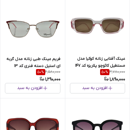
عینک آفتابی زنانه کوکیا مدل
فریم عینک طبی زنانه مدل گربه
مستطیل کائوچو پلاریزه کد 147
ای استیل دسته فنری کد 13
2,580,000
3,780,000
50
%
50
%
1,290,000
1,890,000
افزودن به سبد
افزودن به سبد