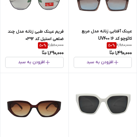
عینک آفتابی زنانه مدل مربع
فریم عینک طبی زنانه مدل چند
کائوچو کد 16 UV400
ضلعی استیل کد 0392
2,580,000
2,980,000
50
%
50
%
1,290,000
1,490,000
افزودن به سبد
افزودن به سبد