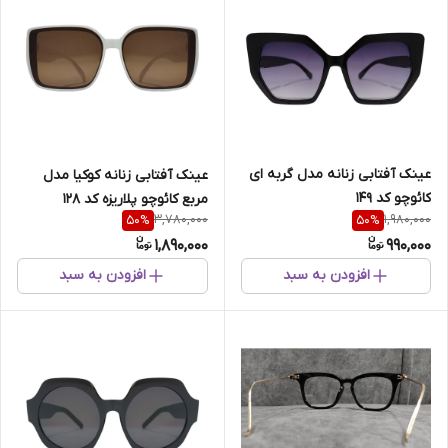
عینک آفتابی زنانه مدل گربه ای
عینک آفتابی زنانه کوکیا مدل
کائوچو کد 149
مربع کائوچو پلاریزه کد 128
3,780,000
1,980,000
50
%
50
%
1,890,000
990,000
افزودن به سبد
افزودن به سبد