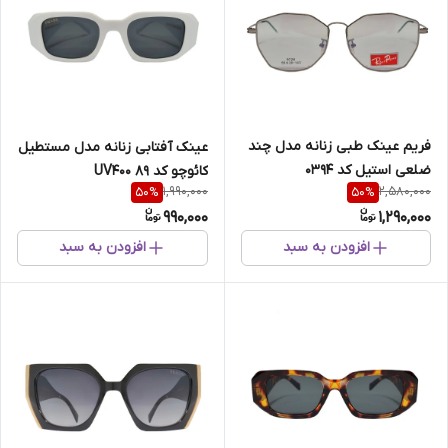
فریم عینک طبی زنانه مدل چند
عینک آفتابی زنانه مدل مستطیل
ضلعی استیل کد 0394
کائوچو کد 89 UV400
1,990,000
2,580,000
50
%
50
%
990,000
1,290,000
افزودن به سبد
افزودن به سبد