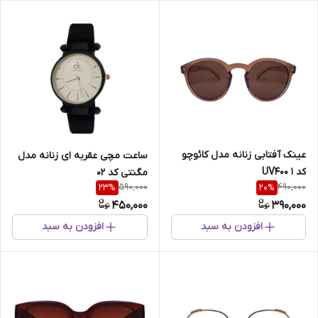
عینک آفتابی زنانه مدل کائوچو
ساعت مچی عقربه ای زنانه مدل
کد 1 UV400
مگنتی کد 02
590,000
490,000
23
%
20
%
450,000
390,000
افزودن به سبد
افزودن به سبد