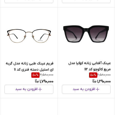
عینک آفتابی زنانه کوکیا مدل
فریم عینک طبی زنانه مدل گربه
مریع کائوچو کد 112
ای استیل دسته فنری کد 11
3,580,000
2,580,000
50
%
50
%
1,790,000
1,290,000
افزودن به سبد
افزودن به سبد