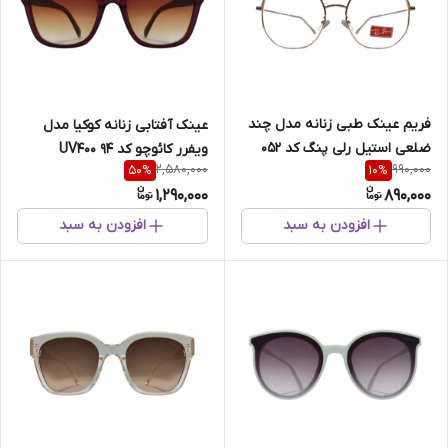
فریم عینک طبی زنانه مدل چند
عینک آفتابی زنانه کوکیا مدل
ضلعی استیل رلی پنگ کد 052
ویفرر کائوچو کد 94 UV400
2,580,000
990,000
50
%
10
%
1,290,000
890,000
افزودن به سبد
افزودن به سبد