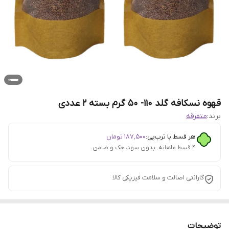
قهوه نسکافه گلد 110- 50 گرم بسته 2 عددی
برند:
متفرقه
هر قسط با ترب‌پی:
۱۸۷٬۵۰۰
تومان
۴ قسط ماهانه. بدون سود، چک و ضامن.
گارانتی اصالت و سلامت فیزیکی کالا
توضیحات