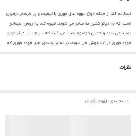
نسکافه گلد از جمله انواع قهوه های فوری با کیفیت و پر طرفدار درجهان
است. که به دیگر کشور ها صادر می شوند. قهوه گلد به روش انجمادی
تولید می شود و همین موضوع باعث می گردد که سریع تر از دیگر انواع
قهوه فوری در آب جوش حل شوند. در تمام تولیدی های قهوه فوری که
در سراسر دنیا وجود دارند برای تهیه این محصول پس از آن که عصاره
دانه های قهوه گرفته شد، آن را به یکی از دو روش پاششی حرارتی و
نظرات
انجمادی خشک می کنند. قهوه فوری که به روش انجمادی تولید می
شود، به قهوه گلد معروف است و قهوه ای که به روش پاششی حرارتی
تولید می شود، قهوه کلاسیک نامیده می شود قهوه فوری گلد یا به
دسته‌بندی
:
قهوه ارگانیک
اصطلاح رایج مردم نسکافه گلد هم نام دارد. قهوه های فوری چنان که از
نامشان برمی آید به سرعت در آب گرم یا سرد و یا شیر حل شده و تبدیل
به یک نوشیدنی دلچسب می گردد. علاوه بر سهولت و سرعت آماده سازی
، قابلیت نگهداری طولانی مدت ، میزان بالای کافئین و خوش طعم کردن