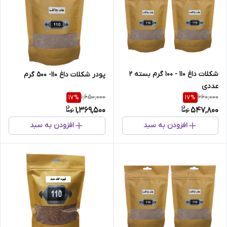
شکلات داغ 110 - 100 گرم بسته 2
پودر شکلات داغ 110- 500 گرم
عددی
1,650,000
660,000
17
%
17
%
1,369,500
547,800
افزودن به سبد
افزودن به سبد