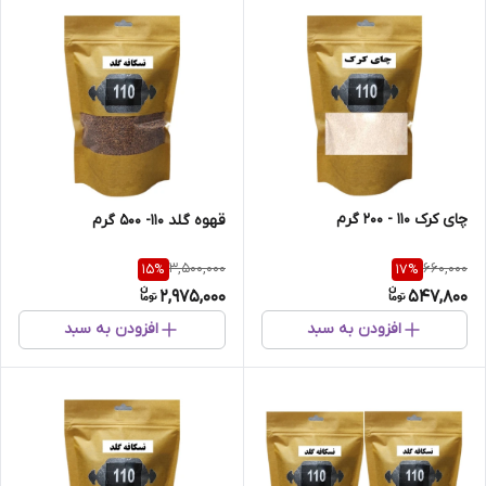
چای کرک 110 - 200 گرم
قهوه گلد 110- 500 گرم
3,500,000
660,000
15
%
17
%
2,975,000
547,800
افزودن به سبد
افزودن به سبد