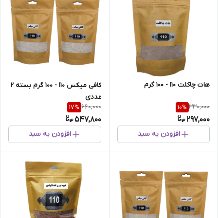
هات چاکلت 110 - 100 گرم
کافی میکس 110 - 100 گرم بسته 2
عددی
660,000
330,000
17
%
10
%
547,800
297,000
افزودن به سبد
افزودن به سبد