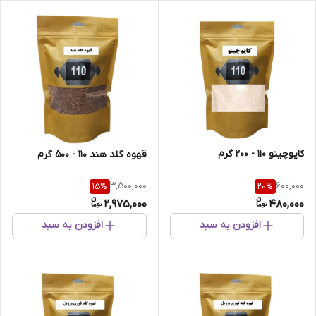
کاپوچینو 110 - 200 گرم
قهوه گلد هند 110 - 500 گرم
3,500,000
600,000
15
%
20
%
2,975,000
480,000
افزودن به سبد
افزودن به سبد