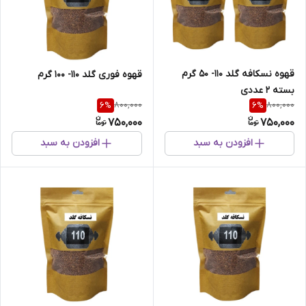
قهوه نسکافه گلد 110- 50 گرم
قهوه فوری گلد 110- 100 گرم
بسته 2 عددی
800,000
800,000
6
%
6
%
750,000
750,000
افزودن به سبد
افزودن به سبد