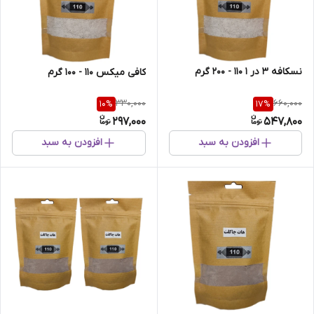
نسکافه 3 در 1 110 - 200 گرم
کافی میکس 110 - 100 گرم
330,000
660,000
10
%
17
%
297,000
547,800
افزودن به سبد
افزودن به سبد