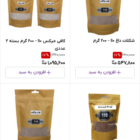
شکلات داغ 110 - 200 گرم
کافی میکس 110 - 200 گرم بسته 2
عددی
1,320,000
660,000
17
%
17
%
1,095,600
547,800
افزودن به سبد
افزودن به سبد