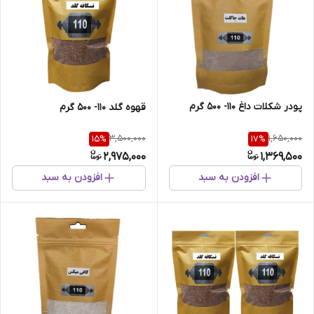
پودر شکلات داغ 110- 500 گرم
قهوه گلد 110- 500 گرم
3,500,000
1,650,000
15
%
17
%
2,975,000
1,369,500
افزودن به سبد
افزودن به سبد