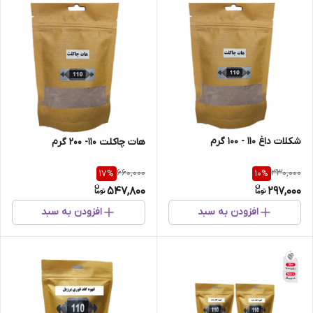
شکلات داغ 110 - 100 گرم
هات چاکلت 110- 200 گرم
660,000
330,000
17
%
10
%
547,800
297,000
افزودن به سبد
افزودن به سبد