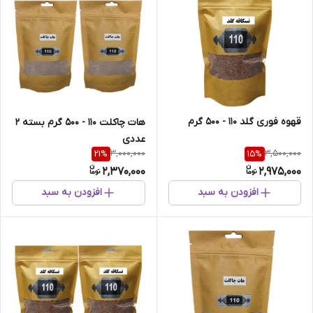
قهوه فوری گلد 110 - 500 گرم
هات چاکلت 110 - 500 گرم بسته 2
عددی
3,000,000
3,500,000
21
%
15
%
2,370,000
2,975,000
افزودن به سبد
افزودن به سبد