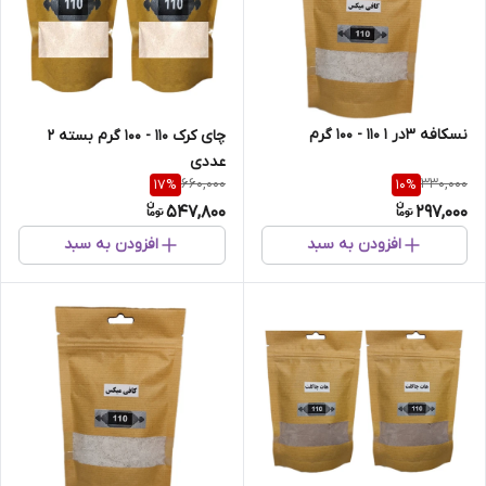
نسکافه 3در 1 110 - 100 گرم
چای کرک 110 - 100 گرم بسته 2
عددی
660,000
330,000
17
%
10
%
547,800
297,000
افزودن به سبد
افزودن به سبد