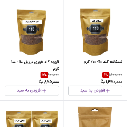
نسکافه گلد 110- 200 گرم
قهوه گلد فوری برزیل 110 - 100
گرم
900,000
1,600,000
5
%
9
%
855,000
1,450,000
افزودن به سبد
افزودن به سبد