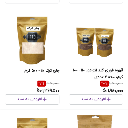
قهوه فوری گلد اکوادور 110 - 100
چای کرک 110 - 500 گرم
گرم بسته 2 عددی
1,650,000
2,500,000
17
%
20
%
1,369,500
1,980,000
افزودن به سبد
افزودن به سبد