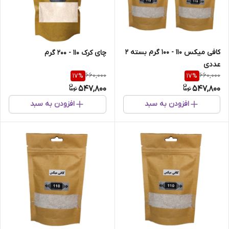
کافی میکس 110 - 100 گرم بسته 2
چای کرک 110 - 200 گرم
عددی
660,000
660,000
17
%
17
%
547,800
547,800
افزودن به سبد
افزودن به سبد